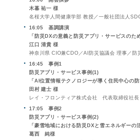
木暮 祐一 様
名桜大学人間健康学部 教授／一般社団法人SD
16:05 基調講演
「防災DXの意義と防災アプリ・サービスのた
江口 清貴 様
神奈川県 CIO兼CDO／AI防災協議会 理事／
16:45 事例1
防災アプリ・サービス事例(1)
「AI位置情報テクノロジーが導く住民中心の
田村 建士 様
レイ・フロンティア株式会社 代表取締役社長 
17:05 事例2
防災アプリ・サービス事例(2)
「豪雪地域における防災DXと雪エネルギーの
葛西 純様