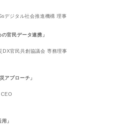
Gsデジタル社会推進機構 理事
めの官民データ連携」
防災DX官民共創協議会 専務理事
防災アプローチ」
CEO
活用」