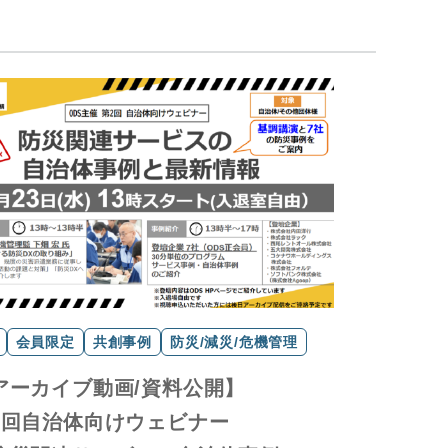
会員限定
共創事例
防災/減災/危機管理
アーカイブ動画/資料公開】
2回自治体向けウェビナー