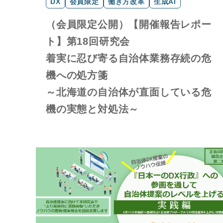
DX
会員限定
働き方改革
生成AI
（会員限定公開）【開催報告レポー
ト】第18回研究会
着実に忍び寄る自治体業務存続の危
機への処方箋
～北海道の自治体が直面している危
機の実態と対処法～