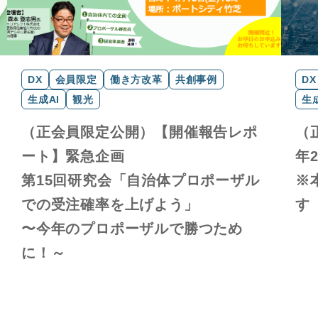
DX
会員限定
働き方改革
共創事例
DX
生成AI
観光
生成
（正会員限定公開）【開催報告レポ
（
ート】緊急企画
年
第15回研究会「自治体プロポーザル
※
での受注確率を上げよう」
す
〜今年のプロポーザルで勝つため
に！～