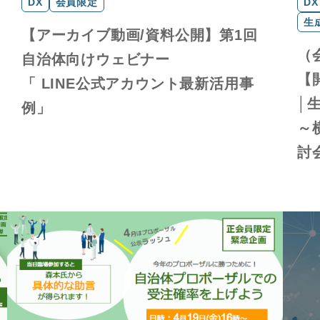
DX
会員限定
DX
生成
【アーカイブ動画/資料公開】第1回
（
自治体向けウェビナー
【
「 LINE公式アカウント最新活用事
│
例」
～
討