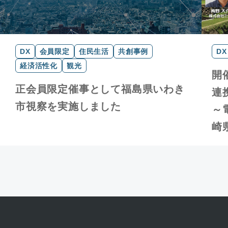
DX
会員限定
住民生活
共創事例
DX
経済活性化
観光
開
正会員限定催事として福島県いわき
連
市視察を実施しました
～
崎