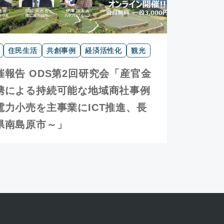
住民生活
共創事例
経済活性化
観光
催報告 ODS第2回研究会「産官金
携による持続可能な地域商社事例
電力小売を主事業にICT推進、長
県南島原市～」