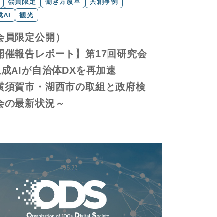
会員限定
働き方改革
共創事例
AI
観光
会員限定公開）
開催報告レポート】第17回研究会
生成AIが自治体DXを再加速
横須賀市・湖西市の取組と政府検
会の最新状況～