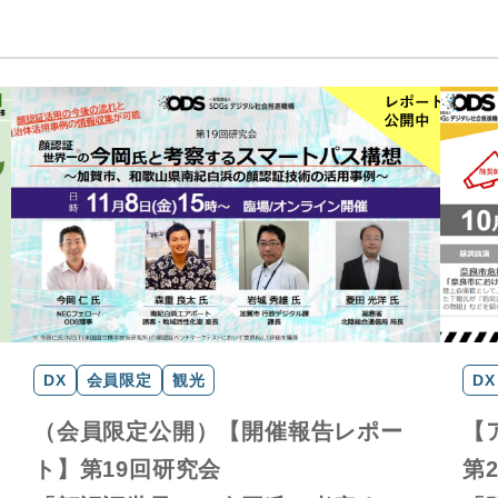
DX
会員限定
観光
DX
（会員限定公開）【開催報告レポー
【
ト】第19回研究会
第