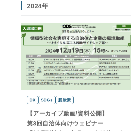
2024年
DX
SDGs
脱炭素
【アーカイブ動画/資料公開】
第3回自治体向けウェビナー