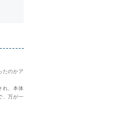
ったのかア
され、本体
で、万が一