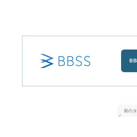
B
前の
ル