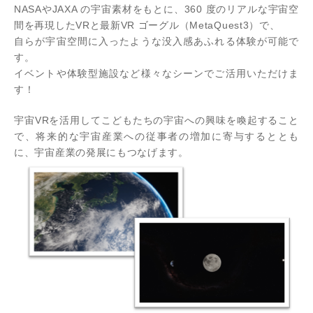
NASAやJAXA の宇宙素材をもとに、360 度のリアルな宇宙空
間を再現したVRと最新VR ゴーグル（MetaQuest3）で、
自らが宇宙空間に入ったような没入感あふれる体験が可能で
す。
イベントや体験型施設など様々なシーンでご活用いただけま
す！
宇宙VRを活用してこどもたちの宇宙への興味を喚起すること
で、将来的な宇宙産業への従事者の増加に寄与するととも
に、宇宙産業の発展にもつなげます。