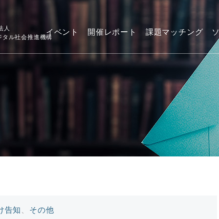
法人
イベント
開催レポート
課題マッチング
デジタル社会推進機構
け告知
、
その他