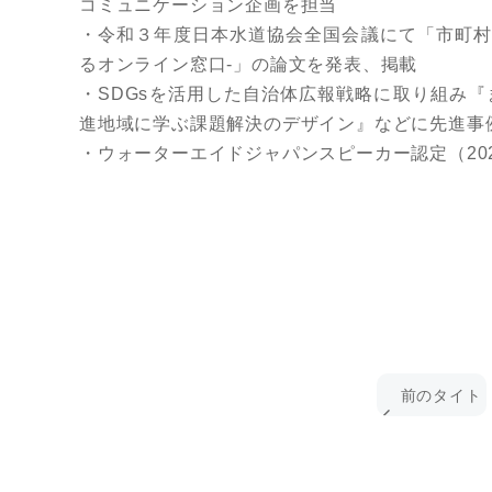
コミュニケーション企画を担当
・令和３年度日本水道協会全国会議にて「市町村初
るオンライン窓口-」の論文を発表、掲載
・SDGsを活用した自治体広報戦略に取り組み『ま
進地域に学ぶ課題解決のデザイン』などに先進事
・ウォーターエイドジャパンスピーカー認定（20
前のタイト
ル