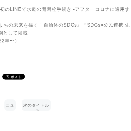
のLINEで水道の開閉栓手続き -アフターコロナに通用す
ちの未来を描く！自治体のSDGs』『SDGs×公民連携 先
例として掲載
22年〜）
ニュ
次のタイトル
ース
一覧