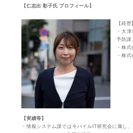
【仁志出 彰子氏 プロフィール】
【経歴
・大津
予防課
・株式会
・株式会
【実績等】
・情報システム課ではモバイルIT研究会に属し