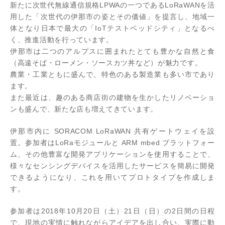
新たに次世代無線通信規格LPWAの一つであるLoRaWANを活
用した「次世代の伊那市の姿とその価値」を提言し、地域一
体となり日本で最大の「IoTテストベッドシティ」となるべ
く、推進活動を行っています。
伊那市は二つのアルプスに囲まれたとても豊かな自然と食
（高遠そば・ローメン・ソースカツ丼など）が魅力です。
農業・工業ともに盛んで、特色のある製造業も多い市であり
ます。
また最近は、趣のある商店街の建物を生かしたリノベーショ
ンも盛んで、新たな店も増えてきています。
伊那市内に SORACOM LoRaWAN 共有ゲートウェイを設
置。参加者はLoRaモジュールと ARM mbed プラットフォー
ム、その他豊富な開発アプリケーションを使用することで、
様々なセンシングデバイスを活用したサービスを簡易に開発
できるようになり、これを用いてプロトタイプを作成しま
す。
参加者は2018年10月20日（土）21日（日）の2日間の日程
で、現地の実情に触れながらアイデアを出し合い、実際に動