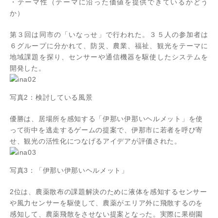
・テーマ性（テーマに沿った価値を提供できているかどう
か）
第３回は同市の「いなっせ」で行われた。３５人の参加者は
６グループに分かれて、防災、農業、福祉、観光をテーマに
地域課題を探り、センサーや通信機器を駆使したシステムを
開発した。
写真2：検討している風景
優勝は、居場所を感知する「伊那い伊那いヘルメット」を使
って街中を逃走するゲームの提案で、伊那市に若者を呼び寄
せ、観光の活性化につなげるアイデアが評価された。
写真3：「伊那い伊那いヘルメット」
2位は、農薬散布の課題解決のために液体を感知するセンサー
や風力センサーを駆使して、農薬がエリア外に飛散するのを
感知して、農薬飛散をさせない提案となった。実際に果樹園