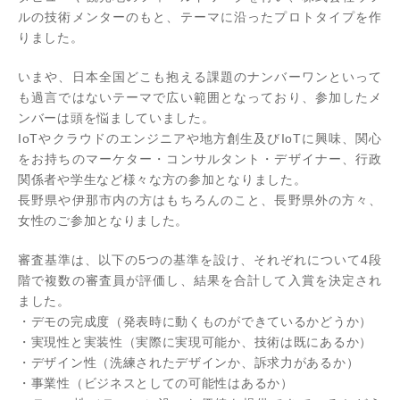
ルの技術メンターのもと、テーマに沿ったプロトタイプを作
りました。
いまや、日本全国どこも抱える課題のナンバーワンといって
も過言ではないテーマで広い範囲となっており、参加したメ
ンバーは頭を悩ましていました。
IoTやクラウドのエンジニアや地方創生及びIoTに興味、関心
をお持ちのマーケター・コンサルタント・デザイナー、行政
関係者や学生など様々な方の参加となりました。
長野県や伊那市内の方はもちろんのこと、長野県外の方々、
女性のご参加となりました。
審査基準は、以下の5つの基準を設け、それぞれについて4段
階で複数の審査員が評価し、結果を合計して入賞を決定され
ました。
・デモの完成度（発表時に動くものができているかどうか）
・実現性と実装性（実際に実現可能か、技術は既にあるか）
・デザイン性（洗練されたデザインか、訴求力があるか）
・事業性（ビジネスとしての可能性はあるか）