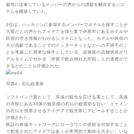
栽培に従事しているメンバーの声からの課題を解決するシス
テムを構築していた。
3位は、ハッカソンに参加するメンバーでホテルを探すことが
大変だとの声からアイデアを得た案で伊那市にあるホテルや
民宿の空き情報がわかるシステムとなった。ホテルや民宿の
方が高齢であることでのインターネットなどへの不得手のこ
とを考慮した簡単な操作としている。居酒屋の店舗状況がリ
アルタイムで分かる「伊那で飲み倒れ大作戦」との連携がで
きるとのことも評価された。
写真4：石仏総選挙
ソフトバンク賞として、高遠の観光を広げる案として、高遠
の寺院にある33体の観音様の石仏の総選挙を行い、イケメン
の石仏を投票させるアイデアで観光客にアピールすることが
評価された。
既設の有線ネットワークにローラワンの技術を付加すること
で創造されたアイデアは多くが実用的で期待も大きい。いな