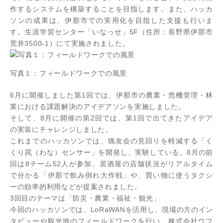
作するシステムを構築することを目指します。また、ハッカ
ソンの成果は、伊那市での実用化を目指した支援も行いま
す。生涯学習センター「いなっせ」5F（住所：長野県伊那市
荒井3500-1）にて実施されました。
写真１：フィールドワークでの風景
6月に開催しました第1回では、伊那市の農業・危機管理・林
業における課題解決のアイデアソンを実施しました。
そして、8月に開催の第2回では、第1回で出てきたアイデア
の実装にチャレンジしました。
これまでのハッカソンでは、猟友会の見回りを軽減する「く
くり罠（わな）センサー」を開発し、実験している。8月の前
回は8チーム52人が参加、居酒屋の店舗状況がリアルタイム
で分かる「伊那で飲み倒れ大作戦」や、買い物に使うタクシ
ーの効率的利用などが提案されました。
3回目のテーマは「防災・農業・福祉・観光」
今回のハッカソンでは、LoRaWANを活用し、現場の方のイン
タビューや観光地のフィールドワークを行い、株式会社ウフ