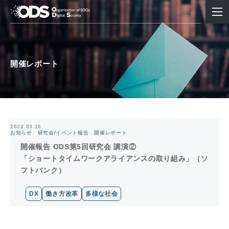
開催レポート
2022.03.16
お知らせ
、
研究会/イベント報告
、
開催レポート
開催報告 ODS第5回研究会 講演②
「ショートタイムワークアライアンスの取り組み」（ソ
フトバンク）
DX
働き方改革
多様な社会