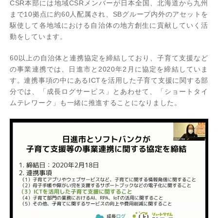
CSR本部には地域CSRメンバーが日本全国、北海道から九州
まで10拠点に約60人配属され、SBグループ内外のアセットを
駆使して各地域における自治体の地方創生に貢献していく活
動をしています。
60以上の自治体と連携協定を締結しており、子育て支援など
の事業連携では、日進市と2020年2月に協定を締結していま
す。連携事項の中にあるICTを活用した子育て支援に関する部
分では、「成長ログサービス」とあわせて、「ショートタイ
ムテレワーク」も一緒に推進することになりました。