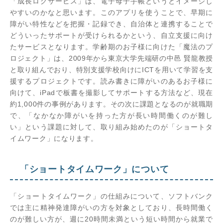
「成長ログサービス」は、電子母子手帳というとイメージし
やすいのかなと思います。このアプリを使うことで、早期に
障がい特性などを把握・記録でき、自治体と連携することで
どういったサポートが受けられるかという、自立支援に向け
たサービスとなります。学齢期のお子様に向けた「魔法のプ
ロジェクト」は、2009年から東京大学先端研の中邑 賢龍教授
と取り組んでおり、特別支援学校向けにICTを用いて学習を支
援するプロジェクトです。読み書きに障がいのあるお子様に
向けて、iPadで板書を撮影してサポートする方法など、現在
約1,000件の事例があります。その次に課題となるのが就職期
で、「なかなか障がいを持った方が長い時間働くのが難し
い」という課題に対して、取り組み始めたのが「ショートタ
イムワーク」になります。
「ショートタイムワーク」について
「ショートタイムワーク」の仕組みについて、ソフトバンク
では主に精神発達障がいの方を対象としており、長時間働く
のが難しい方が、週に20時間未満という短い時間から就業で