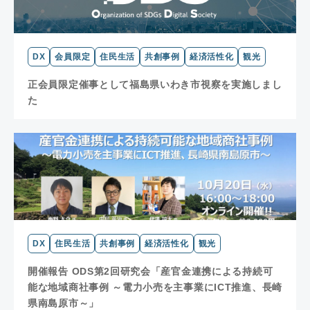
DX
会員限定
住民生活
共創事例
経済活性化
観光
正会員限定催事として福島県いわき市視察を実施しまし
た
DX
住民生活
共創事例
経済活性化
観光
開催報告 ODS第2回研究会「産官金連携による持続可
能な地域商社事例 ～電力小売を主事業にICT推進、長崎
県南島原市～」