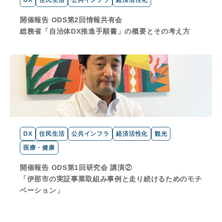
DX
住民生活
公共インフラ
経済活性化
開催報告 ODS第2回情報共有会
総務省「自治体DX推進手順書」の概要とその考え方
DX
住民生活
公共インフラ
経済活性化
観光
医療・健康
開催報告 ODS第1回研究会 講演②
「伊那市の実証事業取組み事例と走り続けるためのモチ
ベーション」