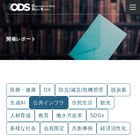
開催レポート
医療・健康
DX
防災/減災/危機管理
脱炭素
生成AI
公共インフラ
住民生活
観光
人材育成
教育
働き方改革
SDGs
多様な社会
会員限定
共創事例
経済活性化