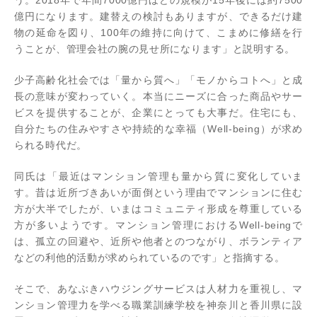
う。2018年で年間7000億円ほどの規模が15年後には約7500
億円になります。建替えの検討もありますが、できるだけ建
物の延命を図り、100年の維持に向けて、こまめに修繕を行
うことが、管理会社の腕の見せ所になります」と説明する。
少子高齢化社会では「量から質へ」「モノからコトへ」と成
長の意味が変わっていく。本当にニーズに合った商品やサー
ビスを提供することが、企業にとっても大事だ。住宅にも、
自分たちの住みやすさや持続的な幸福（Well-being）が求め
られる時代だ。
同氏は「最近はマンション管理も量から質に変化していま
す。昔は近所づきあいが面倒という理由でマンションに住む
方が大半でしたが、いまはコミュニティ形成を尊重している
方が多いようです。マンション管理におけるWell-beingで
は、孤立の回避や、近所や他者とのつながり、ボランティア
などの利他的活動が求められているのです」と指摘する。
そこで、あなぶきハウジングサービスは人材力を重視し、マ
ンション管理力を学べる職業訓練学校を神奈川と香川県に設