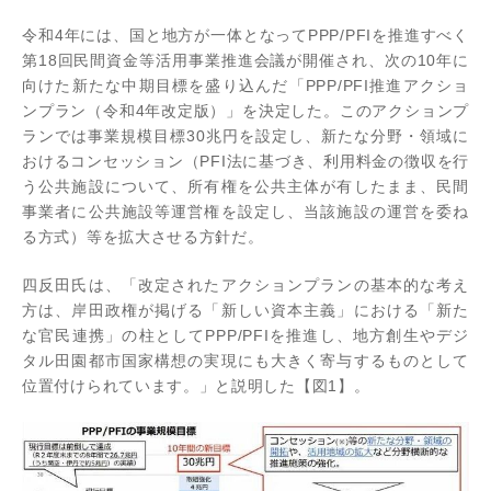
令和4年には、国と地方が一体となってPPP/PFIを推進すべく
第18回民間資金等活用事業推進会議が開催され、次の10年に
向けた新たな中期目標を盛り込んだ「PPP/PFI推進アクショ
ンプラン（令和4年改定版）」を決定した。このアクションプ
ランでは事業規模目標30兆円を設定し、新たな分野・領域に
おけるコンセッション（PFI法に基づき、利用料金の徴収を行
う公共施設について、所有権を公共主体が有したまま、民間
事業者に公共施設等運営権を設定し、当該施設の運営を委ね
る方式）等を拡大させる方針だ。
四反田氏は、「改定されたアクションプランの基本的な考え
方は、岸田政権が掲げる「新しい資本主義」における「新た
な官民連携」の柱としてPPP/PFIを推進し、地方創生やデジ
タル田園都市国家構想の実現にも大きく寄与するものとして
位置付けられています。」と説明した【図1】。