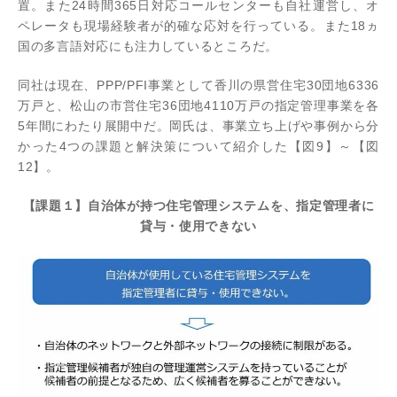
置。また24時間365日対応コールセンターも自社運営し、オ
ペレータも現場経験者が的確な応対を行っている。また18ヵ
国の多言語対応にも注力しているところだ。
同社は現在、PPP/PFI事業として香川の県営住宅30団地6336
万戸と、松山の市営住宅36団地4110万戸の指定管理事業を各
5年間にわたり展開中だ。岡氏は、事業立ち上げや事例から分
かった4つの課題と解決策について紹介した【図9】～【図
12】。
【課題１】自治体が持つ住宅管理システムを、指定管理者に
貸与・使用できない