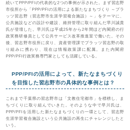
続いてPPP/PFIの代表的な2つの事例が示された。まず習志野
市役所から「PPP/PFIの活用による新たなまちづくり ～プラ
ッツ習志野（習志野市生涯学習複合施設）～」をテーマに、
公共施設などの設計や建設、維持管理に取り組んだ早川誠貴
氏が登壇した。早川氏は平成25年から2年間ほど内閣府の行
政実務研修員として公共サービス改革推進室で働いた。その
後、習志野市役所に戻り、資産管理課でプラッツ習志野の取
り組みに携わり、現在は情報政策課に配属。また内閣府
PPP/PFI行政実務専門家としても活躍している。
PPP/PFIの活用によって、新たなまちづくり
を目指した習志野市の具体的な事例とは？
これまで千葉県の習志野市は「文教住宅都市」を標榜し、ま
ちづくりに取り組んでいきた。そのような中で早川氏は、
PPP/PFIを活用した新たなまちづくりの一環として、習志野
生涯学習複合施設という公共施設の再生にチャレンジしたと
いう。