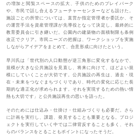
の増加と閲覧スペースの拡大、子供のためのプレイパーク
や、市民で話し合えるフューチャーセンターなども設けた。
施設ごとの所管については、直営か指定管理者か委託か、そ
の運営手法を資産管理課が先導役となって決定し、最終的に
教育委員会に引き継いだ。公園内の建築物の面積制限も条例
改正でクリア。市民ニーズの把握は、ワークショップを実施
しながらアイデアをまとめて、合意形成に向けたという。
早川氏は「世代別の人口動態が逆三角形に変化するなかで、
規模が大きな公共施設を見直し、将来に向けて、ほどよい規
模にしていくことが大切です。公共施設の再生は、過去・現
在・未来をつなぐまちづくりであり、時代の変化に応じた長
期的な適正化が求められます。それを実現するための熱い情
熱も大切です」と公共施設再生の思いを語った。
そのためには仕込み・仕掛け・仕組みづくりも必要だ。さら
に計画を実行し、課題、発見することも重要となる。プロジ
ェクトを実行していく中では二律背反することも多く、それ
らのバランスをとることもポイントになったそうだ。