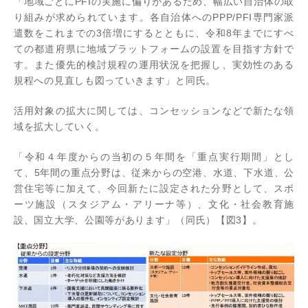
「地域ごとにPFIの実施に偏りがあるため、幅広い自治体の取
り組みが求められています。各自治体へのPPP/PFI専門家派
遣数をこれまでの3倍増にするとともに、令和8年までにすべ
ての都道府県に地域プラットフォームの設置を目指す方針で
す。また優先的検討規程の運用状況を把握し、実効性のある
規程への見直しも図っていきます」と同氏。
活用対象の拡大に関しては、コンセッションなどで新たな領
域を拡大していく。
「令和４年度からの当初の５年間を「重点実行期間」とし
て、5年間の重点分野は、従来からの空港、水道、下水道、公
営住宅等に加えて、今回新たに設定された分野として、スポ
ーツ施設（スタジアム・アリーナ等）、文化・社会教育施
設、国立大学、公園等があります」（同氏）【図3】。