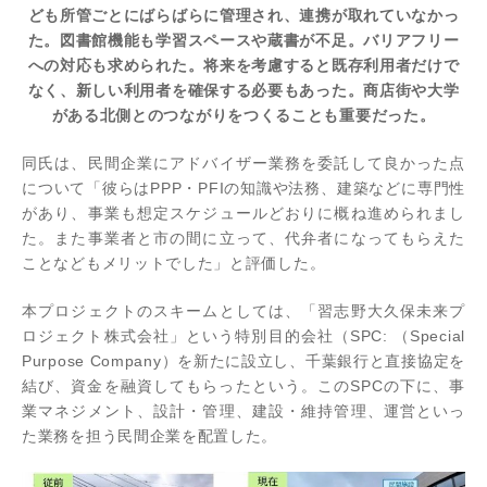
ども所管ごとにばらばらに管理され、連携が取れていなかっ
た。図書館機能も学習スペースや蔵書が不足。バリアフリー
への対応も求められた。将来を考慮すると既存利用者だけで
なく、新しい利用者を確保する必要もあった。商店街や大学
がある北側とのつながりをつくることも重要だった。
同氏は、民間企業にアドバイザー業務を委託して良かった点
について「彼らはPPP・PFIの知識や法務、建築などに専門性
があり、事業も想定スケジュールどおりに概ね進められまし
た。また事業者と市の間に立って、代弁者になってもらえた
ことなどもメリットでした」と評価した。
本プロジェクトのスキームとしては、「習志野大久保未来プ
ロジェクト株式会社」という特別目的会社（SPC: （Special
Purpose Company）を新たに設立し、千葉銀行と直接協定を
結び、資金を融資してもらったという。このSPCの下に、事
業マネジメント、設計・管理、建設・維持管理、運営といっ
た業務を担う民間企業を配置した。