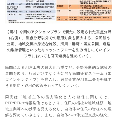
【図3】今回のアクションプランで新たに設定された重点分野
（右側）。重点分野以外での活用対象も拡大する。公民館や
公園、地域交流の身近な施設、河川・港湾・国立公園、道路
の維持管理といったキャッシュフローを生み出しにくいイン
フラにおいても官民連携を進めていく。
民間による創意工夫の最大化も重要だ。分野横断的な施策の
展開を図り、行政だけでなく実効的な民間提案スキーム（加
点インセンティブ）を導入し、民間企業が創意工夫を発揮で
きる制度・運用の改善を行っていくという。
同氏は「地域主体の能力強化と人材確保に関しては、
PPP/PFIの情報発信はもとより、住民の福祉や地域経済・地
域企業等への効果も見える化し、自治体や住民の皆様への理
解を深めていきます。また、自治体への伴走型支援の強化、