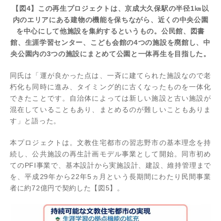
【図4】この再生プロジェクトは、京成大久保駅の半径1㎞以
内のエリアにある建物の機能を保ちながら、近くの中央公園
を中心にして他施設を集約するというもの。公民館、図書
館、生涯学習センター、こども会館の4つの施設を廃館し、中
央公園内の3つの施設にまとめて公園と一体再生を目指した。
同氏は「運が良かった点は、一斉に建てられた施設なので老
朽化も同時に進み、タイミング的に古くなったものを一体化
できたことです。自治体によっては新しい施設と古い施設が
混在していることもあり、まとめるのが難しいこともありま
す」と語った。
本プロジェクトは。文教住宅都市の習志野市の基本理念を持
続し、公共施設の再生計画モデル事業として開始。同市初め
てのPFI事業で、基本設計から実施設計、建設、維持管理まで
を、平成29年から22年5ヵ月という長期間にわたり民間事業
者に約72億円で契約した【図5】。