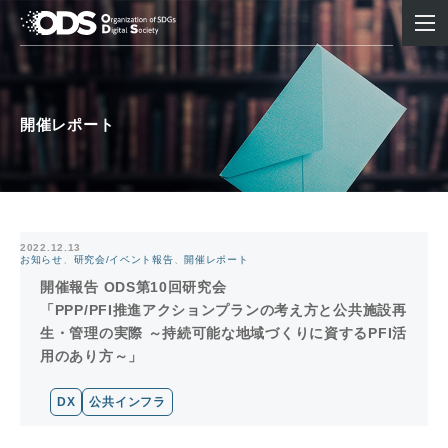
開催レポート
2022.12.13
お知らせ
、
研究会/イベント報告
、
開催レポート
開催報告 ODS第10回研究会
「PPP/PFI推進アクションプランの考え方と公共施設再
生・管理の実際 ～持続可能な地域づくりに資するPFI活
用のあり方～」
DX
公共インフラ