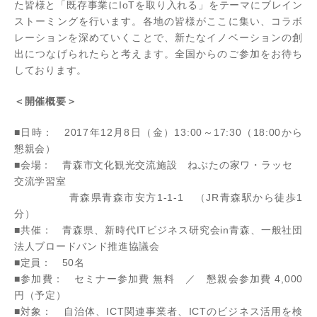
た皆様と「既存事業にIoTを取り入れる」をテーマにブレイン
ストーミングを行います。各地の皆様がここに集い、コラボ
レーションを深めていくことで、新たなイノベーションの創
出につなげられたらと考えます。全国からのご参加をお待ち
しております。
＜開催概要＞
■日時： 2017年12月8日（金）13:00～17:30（18:00から
懇親会）
■会場： 青森市文化観光交流施設 ねぶたの家ワ・ラッセ
交流学習室
青森県青森市安方1-1-1 （JR青森駅から徒歩1
分）
■共催： 青森県、新時代ITビジネス研究会in青森、一般社団
法人ブロードバンド推進協議会
■定員： 50名
■参加費： セミナー参加費 無料 ／ 懇親会参加費 4,000
円（予定）
■対象： 自治体、ICT関連事業者、ICTのビジネス活用を検