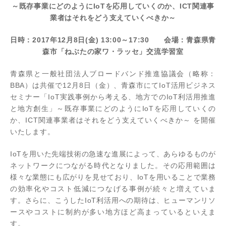
～既存事業にどのようにIoTを応用していくのか、ICT関連事
業者はそれをどう支えていくべきか～
日時：2017年12月8日(金) 13:00～17:30 会場：青森県青
森市「ねぶたの家ワ・ラッセ」交流学習室
青森県と一般社団法人ブロードバンド推進協議会（略称：
BBA）は共催で12月8日（金）、青森市にてIoT活用ビジネス
セミナー「IoT実践事例から考える、地方でのIoT利活用推進
と地方創生」～既存事業にどのようにIoTを応用していくの
か、ICT関連事業者はそれをどう支えていくべきか～ を開催
いたします。
IoTを用いた先端技術の急速な進展によって、あらゆるものが
ネットワークにつながる時代となりました。その応用範囲は
様々な業態にも広がりを見せており、IoTを用いることで業務
の効率化やコスト低減につなげる事例が続々と増えていま
す。さらに、こうしたIoT利活用への期待は、ヒューマンリソ
ースやコストに制約が多い地方ほど高まっているといえま
す。