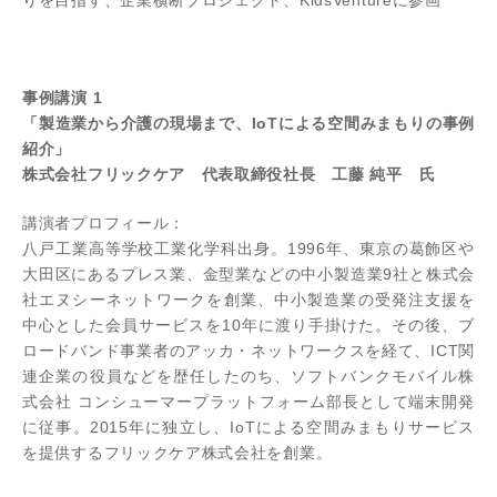
りを目指す、企業横断プロジェクト、KidsVentureに参画
事例講演 1
「製造業から介護の現場まで、IoTによる空間みまもりの事例
紹介」
株式会社フリックケア 代表取締役社長 工藤 純平 氏
講演者プロフィール：
八戸工業高等学校工業化学科出身。1996年、東京の葛飾区や
大田区にあるプレス業、金型業などの中小製造業9社と株式会
社エヌシーネットワークを創業、中小製造業の受発注支援を
中心とした会員サービスを10年に渡り手掛けた。その後、ブ
ロードバンド事業者のアッカ・ネットワークスを経て、ICT関
連企業の役員などを歴任したのち、ソフトバンクモバイル株
式会社 コンシューマープラットフォーム部長として端末開発
に従事。2015年に独立し、IoTによる空間みまもりサービス
を提供するフリックケア株式会社を創業。