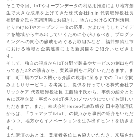
そこで今回、IoTやオープンデータの利活用推進により地方創
生で大きな成果を上げてきた株式会社jig.jp 代表取締役社長
福野泰介氏を基調講演にお招きし、地方におけるICT利活用、
とりわけIoTやオープンデータの応用、およびそうしたアイデ
アを地域から生み出していくために心がけるべき、プログラ
ミングへの関心の醸成をめぐるお取組みなど、福井県鯖江市
における地域と企業連携による新展開をご紹介いただきま
す。
そして、独自の視点からIoT分野で製品やサービスの創出を行
ってきた2名の演者から、実践事例をご紹介いただきます。ま
ず、町工場のプレス機から介護の現場に至るまでの「IoT空間
みまもりサービス」を考案し、提供を行っている株式会社フ
リックケア 代表取締役社長 工藤純平氏から、事例の紹介とと
もに既存企業・事業へのIoT導入のノウハウについてお話しい
ただきます。また、株式会社Herbio代表取締役 田中彩諭理氏
からは、「ウェアラブルIoT」の観点から事例の紹介をいただ
きつつ、地方からイノベーションを生み出すヒントを頂きま
す。
また講演のあとは、登壇者各位にも協力いただき、来場され