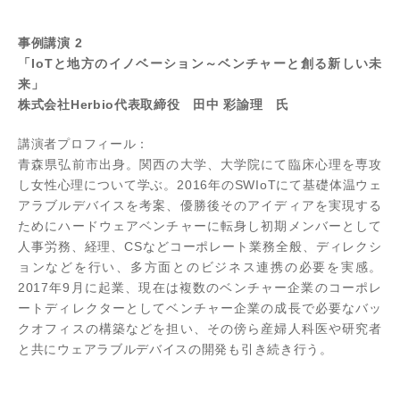
事例講演 2
「IoTと地方のイノベーション～ベンチャーと創る新しい未
来」
株式会社Herbio代表取締役 田中 彩諭理 氏
講演者プロフィール：
青森県弘前市出身。関西の大学、大学院にて臨床心理を専攻
し女性心理について学ぶ。2016年のSWIoTにて基礎体温ウェ
アラブルデバイスを考案、優勝後そのアイディアを実現する
ためにハードウェアベンチャーに転身し初期メンバーとして
人事労務、経理、CSなどコーポレート業務全般、ディレクシ
ョンなどを行い、多方面とのビジネス連携の必要を実感。
2017年9月に起業、現在は複数のベンチャー企業のコーポレ
ートディレクターとしてベンチャー企業の成長で必要なバッ
クオフィスの構築などを担い、その傍ら産婦人科医や研究者
と共にウェアラブルデバイスの開発も引き続き行う。