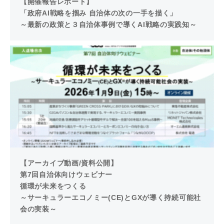
【開催報告レポート】
「政府AI戦略を掴み 自治体の次の一手を描く」
～最新の政策と３自治体事例で導くAI戦略の実践知～
【アーカイブ動画/資料公開】
第7回自治体向けウェビナー
循環が未来をつくる
～サーキュラーエコノミー(CE)とGXが導く持続可能社
会の実装～