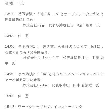
暮 祐一 氏
13:10 基調講演：「地方発、IoTとオープンデータで創ろう
世界最先端IT国家」
株式会社jig.jp 代表取締役社長 福野 泰介 氏
13:50 休 憩
14:00 事例講演1：「製造業から介護の現場まで、IoTによ
る空間みまもりの事例紹介」
株式会社フリックケア 代表取締役社長 工藤 純
平 氏
14:30 事例講演2：「IoTと地方のイノベーション～ベンチ
ャーと創る新しい未来」
株式会社Herbio 代表取締役 田中 彩諭理 氏
15:00 休 憩
15:15 ワークショップ＆ブレインストーミング