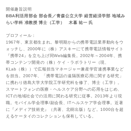
開催趣旨説明
BBA利活用部会 部会長／青森公立大学 経営経済学部 地域み
らい学科 准教授 博士（工学） 木暮 祐一 氏
プロフィール：
1967年、東京都生まれ。黎明期からの携帯電話業界動向をウ
ォッチし、2000年に（株）アスキーにて携帯電話情報サイト
『携帯24』を立ち上げ同Web編集長。2002年～2004年、携
帯コンテンツ開発の（株）ケイ・ラボラトリー（現、
KLab（株））で広報担当マネージャー兼産学官連携事業など
を担当。2007年、「携帯電話の遠隔医療応用に関する研究」
に携わり徳島大学大学院工学研究科を修了、博士（工学）。
スマートフォンの医療・ヘルスケア分野への応用をはじめ、
ICTの地域社会での活用に関わる研究に従事。2013年より現
職。モバイル学会理事/副会長、ITヘルスケア学会理事。近著
に『メディア技術史』（共著、北樹出版）など。1000台を超
えるケータイのコレクションも保有している。