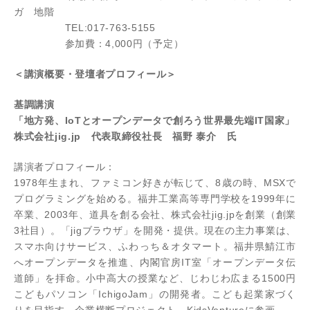
ガ 地階
TEL:017-763-5155
参加費：4,000円（予定）
＜講演概要・登壇者プロフィール＞
基調講演
「地方発、IoTとオープンデータで創ろう世界最先端IT国家」
株式会社jig.jp 代表取締役社長 福野 泰介 氏
講演者プロフィール：
1978年生まれ、ファミコン好きが転じて、8歳の時、MSXで
プログラミングを始める。福井工業高等専門学校を1999年に
卒業、2003年、道具を創る会社、株式会社jig.jpを創業（創業
3社目）。「jigブラウザ」を開発・提供。現在の主力事業は、
スマホ向けサービス、ふわっち＆オタマート。福井県鯖江市
へオープンデータを推進、内閣官房IT室「オープンデータ伝
道師」を拝命。小中高大の授業など、じわじわ広まる1500円
こどもパソコン「IchigoJam」の開発者。こども起業家づく