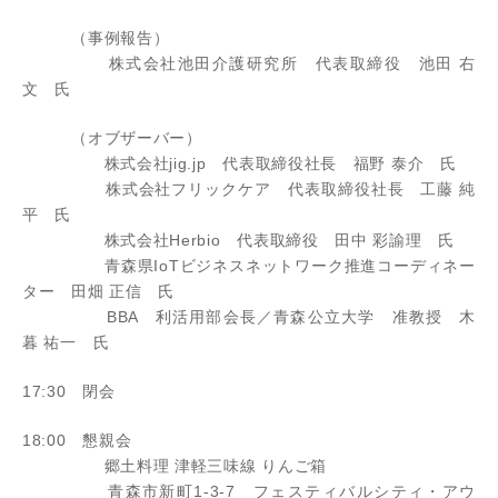
（事例報告）
株式会社池田介護研究所 代表取締役 池田 右
文 氏
（オブザーバー）
株式会社jig.jp 代表取締役社長 福野 泰介 氏
株式会社フリックケア 代表取締役社長 工藤 純
平 氏
株式会社Herbio 代表取締役 田中 彩諭理 氏
青森県IoTビジネスネットワーク推進コーディネー
ター 田畑 正信 氏
BBA 利活用部会長／青森公立大学 准教授 木
暮 祐一 氏
17:30 閉会
18:00 懇親会
郷土料理 津軽三味線 りんご箱
青森市新町1-3-7 フェスティバルシティ・アウ